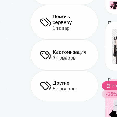
Помочь
серверу
Под
1 товар
от
Кастомизация
7 товаров
Другие
Ha
5 товаров
1 
-25