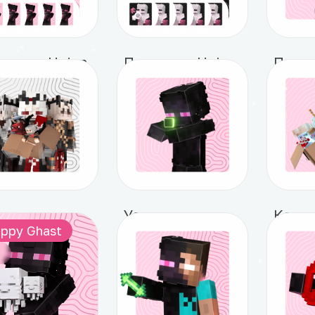
писка Union
Подписка Union+
Поже
 129 ₽
от 269 ₽
1 ₽
Роль для вашего клана в Discord
Установка кастомного портала
ppy Ghast
499 ₽
449 ₽
349
%