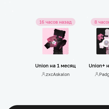
ов назад
16 часов назад
8 часо
Union+ на 2 месяца
Union на 1 месяц
stteriya
zxcAskalon
Pad