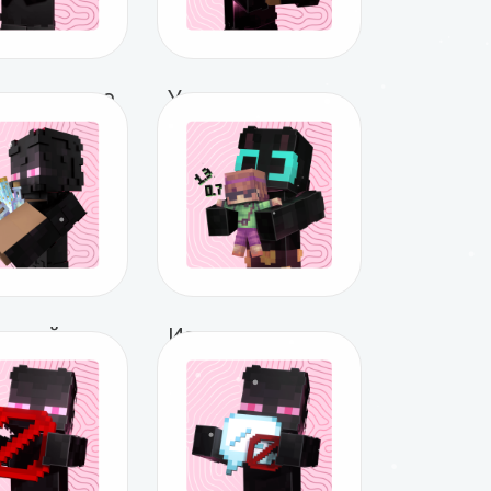
ртвование
Установка любого значка
279 ₽
Кастомный рецепт напитка
Изменение роста персонажа
 ₽
449 ₽