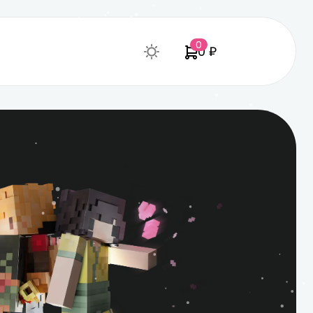
0
0 ₽