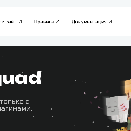
ой сайт
Правила
Документация
quad
только с
лагинами.