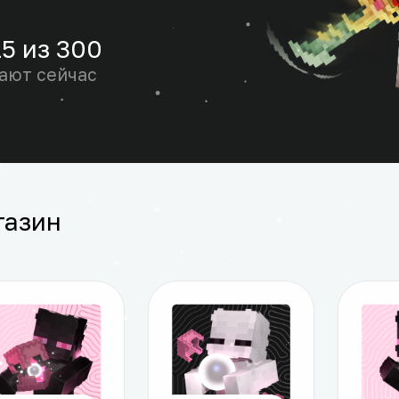
15 из 300
ают сейчас
газин