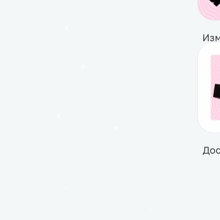
29
399 
50