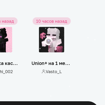
в назад
10 часов назад
10 часо
Установка кастомного портала
Union+ на 1 месяц
hi_002
Vasto_L
flen