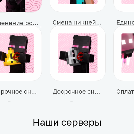
Смена никнейма
Изменение роста животных
100 ₽
1 50
9 ₽
₽
-25%
Досрочное снятие предупреждения
Досрочное снятие ограничения „Тюрьма“
0 ₽
279 ₽
20 
Наши серверы