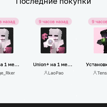
Последние покупки
в назад
9 часов назад
9 часо
Union+ на 1 месяц
Union+ на 1 месяц
ge_Rker
LaoPao
Tens