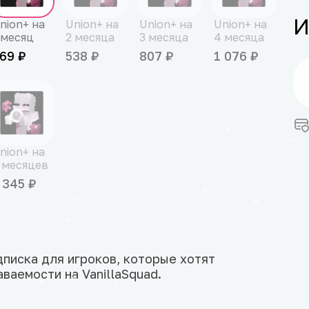
И
nion+ на
Union+ на
Union+ на
Union+ на
 месяц
2 месяца
3 месяца
4 месяца
69 ₽
538 ₽
807 ₽
1 076 ₽
nion+ на
 месяцев
 345 ₽
писка для игроков, которые хотят
ваемости на VanillaSquad.