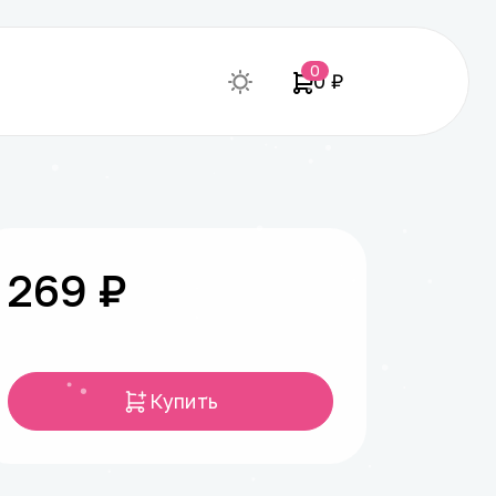
0
0 ₽
269 ₽
Купить