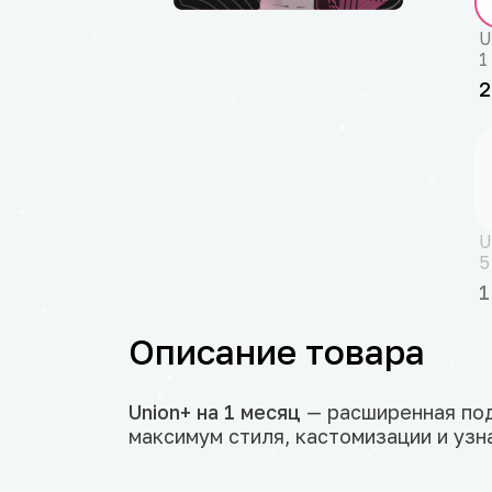
U
1
2
U
5
1
Описание товара
Union+ на 1 месяц
— расширенная под
максимум стиля, кастомизации и узна